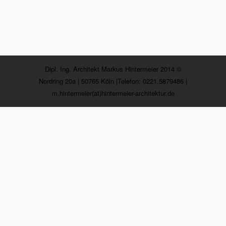
Dipl. Ing. Architekt Markus Hintermeier 2014 ©
Nordring 20a | 50765 Köln |Telefon: 0221.5879486 |
m.hintermeier(at)hintermeier-architektur.de