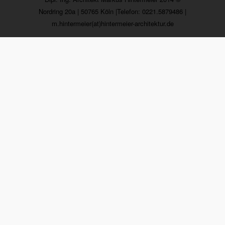
Nordring 20a | 50765 Köln |Telefon: 0221.5879486 |
m.hintermeier(at)hintermeier-architektur.de